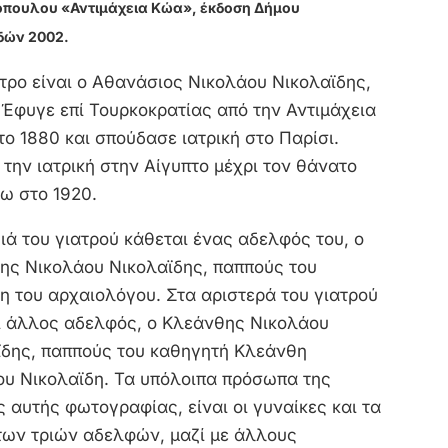
πουλου «Αντιμάχεια Κώα», έκδοση Δήμου
δών 2002.
τρο είναι ο Αθανάσιος Νικολάου Νικολαϊδης,
 Έφυγε επί Τουρκοκρατίας από την Αντιμάχεια
ο 1880 και σπούδασε ιατρική στο Παρίσι.
την ιατρική στην Αίγυπτο μέχρι τον θάνατο
ω στο 1920.
ιά του γιατρού κάθεται ένας αδελφός του, ο
δης Νικολάου Νικολαϊδης, παππούς του
η του αρχαιολόγου. Στα αριστερά του γιατρού
ι άλλος αδελφός, ο Κλεάνθης Νικολάου
ϊδης, παππούς του καθηγητή Κλεάνθη
ου Νικολαϊδη. Τα υπόλοιπα πρόσωπα της
 αυτής φωτογραφίας, είναι οι γυναίκες και τα
 των τριών αδελφών, μαζί με άλλους