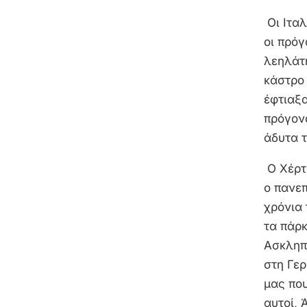
Οι Ιτα
οι πρόγ
λεηλάτ
κάστρο 
έφτιαξα
πρόγονο
άδυτα τ
Ο Χέρτ
ο πανε
χρόνια 
τα πάρκ
Ασκληπι
στη Γερ
μας πο
αυτοί, 