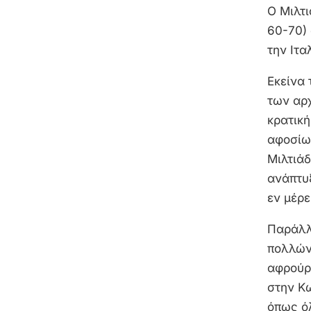
Ο Μιλτι
60-70)
την Ιτα
Εκείνα 
των αρ
κρατική
αφοσίωσ
Μιλτιάδ
ανάπτυξ
εν μέρε
Παράλλ
πολλών 
αφρούρη
στην Κ
όπως ό