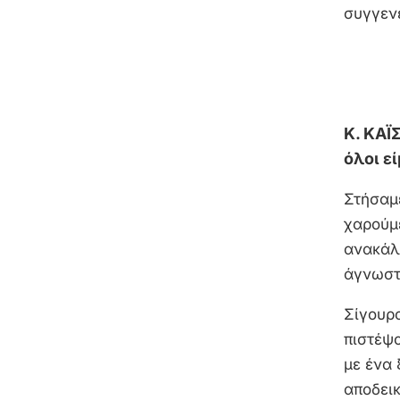
συγγενε
Κ. ΚΑΪ
όλοι ε
Στήσαμε
χαρούμε
ανακάλυ
άγνωστ
Σίγουρα
πιστέψ
με ένα 
αποδεικ