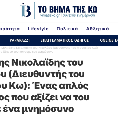
αιρότητα
Lifestyle
Πολιτικά
Αθλητικά
rld
PAPARAZZI
ΕΠΑΓΓΕΛΜΑΤΙΚΟΣ ΟΔΗΓΟΣ
ONLINE 
Μιλτιάδης Νικολαϊδης του Νικολάου (Διευθυντής του Μουσείου Κω):
αξίζει να του κάνουμε ένα μνημόσυνο
ης Νικολαϊδης του
υ (Διευθυντής του
υ Κω): Ένας απλός
ς που αξίζει να του
 ένα μνημόσυνο