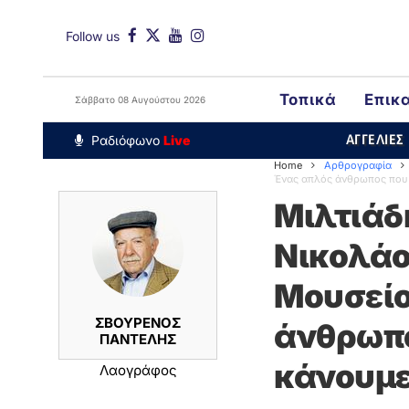
Follow us
Τοπικά
Επικ
Σάββατο 08 Αυγούστου 2026
Around The Wo
Ραδιόφωνο
Live
ΑΓΓΕΛΙΕΣ
Home
Αρθρογραφία
Ένας απλός άνθρωπος που 
Μιλτιάδ
Νικολάο
Μουσείο
ΣΒΟΥΡΕΝΟΣ
άνθρωπο
ΠΑΝΤΕΛΗΣ
κάνουμε
Λαογράφος