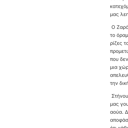
κατεχό
μας λε
Ο Ζαρά
το όρα
ρίζες τ
προμετ
που δε
μια χώρ
απελευ
την δικ
Στήνουμ
μας γου
αούα. Δ
αποφάσε