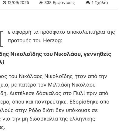
12/09/2025
338
Εμφανίσεις
1
Σχόλια
Μ
ε αφορμή τα πρόσφατα αποκαλυπτήρια της
προτομής του Herzog:
δης Νικολαϊδης του Νικολάου, γεννηθείς
λί
ρας του Νικόλαος Νικoλαϊδης ήταν από την
εια, με πατέρα τον Μιλτιάδη Νικολάου
δη. Διετέλεσε δάσκαλος στο Πυλί πριν από
εμο, όπου και παντρεύτηκε. Εξορίσθηκε από
αλούς στην Ρόδο διότι δεν υπάκουσε σε
 για την μη διδασκαλία της ελληνικής
ς.