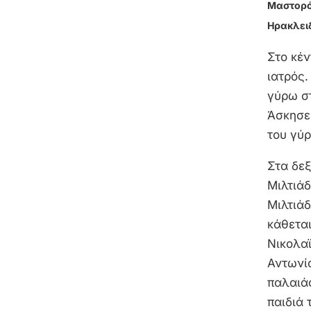
Μαστορό
Ηρακλει
Στο κέν
ιατρός.
γύρω στ
Άσκησε 
του γύρ
Στα δεξ
Μιλτιά
Μιλτιάδ
κάθετα
Νικολα
Αντωνί
παλαιάς
παιδιά