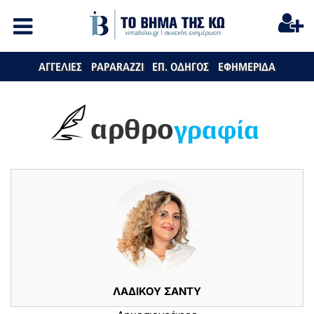
ΑΓΓΕΛΙΕΣ
PAPARAZZI
ΕΠ. ΟΔΗΓΟΣ
ΕΦΗΜΕΡΙΔΑ
ΛΑΔΙΚΟΥ ΣΑΝΤΥ