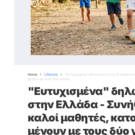
Home
Lifestyle
"Ευτυχισμένα" δηλώνουν 8 στα 10 παιδιά στ
μένουν με τους δύο γονείς
"Ευτυχισμένα" δηλώ
στην Ελλάδα - Συνή
καλοί μαθητές, κατο
μένουν με τους δύο 