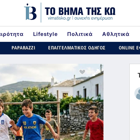
αιρότητα
Lifestyle
Πολιτικά
Αθλητικά
rld
PAPARAZZI
ΕΠΑΓΓΕΛΜΑΤΙΚΟΣ ΟΔΗΓΟΣ
ONLINE 