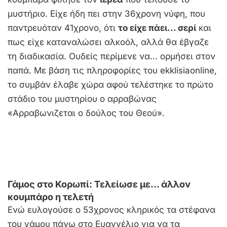
μυστήριο. Είχε ήδη πει στην 36χρονη νύφη, που
παντρευόταν 41χρονο, ότι
το είχε πάει... σερί
και
πως είχε καταναλώσει αλκοόλ, αλλά θα έβγαζε
τη διαδικασία. Ουδείς περίμενε να... ορμήσει στον
παπά. Με βάση τις πληροφορίες του ekklisiaonline,
το συμβάν έλαβε χώρα αφού τελέστηκε το πρώτο
στάδιο του μυστηρίου ο αρραβώνας
«Αρραβωνιζεται ο δούλος του Θεού».
Γάμος στο Κορωπί: Τελείωσε με... άλλον
κουμπάρο η τελετή
Ενώ ευλογούσε ο 53χρονος κληρικός τα στέφανα
του γάμου πάνω στο Ευαγγέλιο για να τα