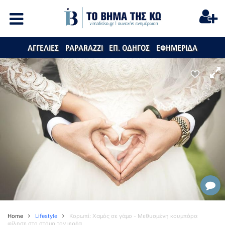
ΑΓΓΕΛΙΕΣ
PAPARAZZI
ΕΠ. ΟΔΗΓΟΣ
ΕΦΗΜΕΡΙΔΑ
Home
Lifestyle
Κορωπί: Χαμός σε γάμο - Μεθυσμένη κουμπάρα
φίλησε στο στόμα τον ιερέα