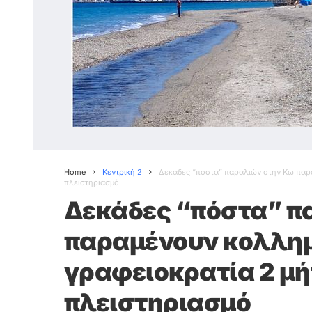
Home
Κεντρική 2
Δεκάδες “πόστα” παραλιών στην Κω παρα
πλειστηριασμό
Δεκάδες “πόστα” π
παραμένουν κολλημ
γραφειοκρατία 2 μήν
πλειστηριασμό