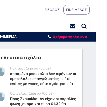
ΕΙΣΟΔΟΣ
ΓΙΝΕ ΜΕΛΟΣ
ΕΦΗΜΕΡΙΔΑ
Χρήσιμα τηλέφωνα
Τελευταία σχόλια
Πολίτης : Σήμερα (00:59)
σπασμένα μπουκάλια δεν αφήνουν οι
ομπρελαδες επαγγελματίες
-
ούτε
κούτες με γόπες, ούτε αγκίστρια, ούτε
σκατα σκύλων.. ενέσιμους όρους
Ομπρελάς: Σήμερα (00:59)
θέλεις
Προς Σκουπίδια :Αν είχαν οι παραλίες
φωνή ,ακόμα και τώρα 01:32 θα