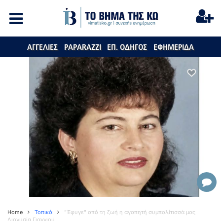
ΑΓΓΕΛΙΕΣ
PAPARAZZI
ΕΠ. ΟΔΗΓΟΣ
ΕΦΗΜΕΡΙΔΑ
Home
Τοπικά
"Έφυγε" από τη ζωή η αγαπητή συμπολίτισσά μας
Διονυσία Γιαννιού