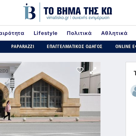
αιρότητα
Lifestyle
Πολιτικά
Αθλητικά
rld
PAPARAZZI
ΕΠΑΓΓΕΛΜΑΤΙΚΟΣ ΟΔΗΓΟΣ
ONLINE 