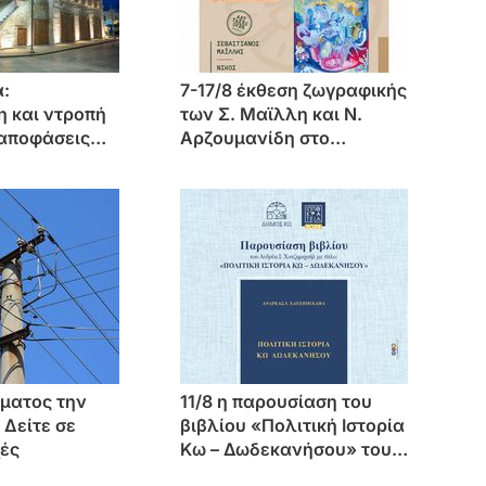
:
7-17/8 έκθεση ζωγραφικής
 και ντροπή
των Σ. Μαϊλλη και Ν.
 αποφάσεις
Αρζουμανίδη στο
ται στο νησί
“Καζίνο” (Ασώματος)
ματος την
11/8 η παρουσίαση του
 Δείτε σε
βιβλίου «Πολιτική Ιστορία
χές
Κω – Δωδεκανήσου» του
Ανδρέα Χατζημιχαήλ