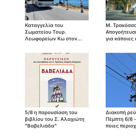
Καταγγελία του
Μ. Τρακόσσα
Σωματείου Τουρ.
Απογοήτευση
Λεωφορείων Κω στον
για κάποιες
Εισαγγελέα για τον
που παίρνον
επικίνδυνο παραλιακό
μας
δρόμο στην Καρδάμαινα
5/8 η παρουσίαση του
Διακοπή ρεύ
βιβλίου του Σ. Αλαχιώτη
Πέμπτη 6/8 -
"Βαβελιάδα"
ποιες περιο