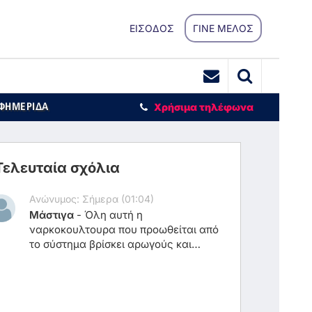
ΕΙΣΟΔΟΣ
ΓΙΝΕ ΜΕΛΟΣ
ΕΦΗΜΕΡΙΔΑ
Χρήσιμα τηλέφωνα
Τελευταία σχόλια
Ανώνυμος: Σήμερα (01:04)
Μάστιγα
-
Όλη αυτή η
ναρκοκουλτουρα που προωθείται από
το σύστημα βρίσκει αρωγούς και
τοπικά συμφέροντα (δικηγόρους
νυχτολούλουδα) χρειάζεται και
πολιτική βούληση για την προστασία
της νεολαίας μας