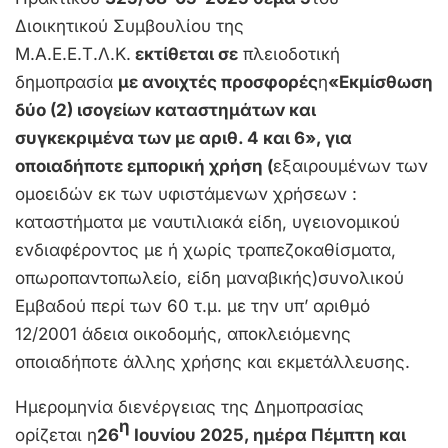
Διοικητικού Συμβουλίου της
Μ.Α.Ε.Ε.Τ.Λ.Κ.
εκτίθεται σε
πλειοδοτική
δημοπρασία
με ανοιχτές προσφορές
η
«Εκμίσθωση
δύο (2) ισογείων καταστημάτων και
συγκεκριμένα των με αριθ. 4 και 6», για
οποιαδήποτε εμπορική χρήση (
εξαιρουμένων των
ομοειδών εκ των υφιστάμενων χρήσεων :
καταστήματα με ναυτιλιακά είδη, υγειονομικού
ενδιαφέροντος με ή χωρίς τραπεζοκαθίσματα,
οπωροπαντοπωλείο, είδη μαναβικής)συνολικού
Εμβαδού περί των 60 τ.μ. με την υπ’ αριθμό
12/2001 άδεια οικοδομής, αποκλειόμενης
οποιαδήποτε άλλης χρήσης και εκμετάλλευσης.
Ημερομηνία διενέργειας της Δημοπρασίας
η
ορίζεται η
26
Ιουνίου 2025, ημέρα Πέμπτη και