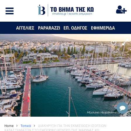
ΑΓΓΕΛΙΕΣ
PAPARAZZI
ΕΠ. ΟΔΗΓΟΣ
ΕΦΗΜΕΡΙΔΑ
Home
Τοπικά
ΔΙΑΚΗΡΥΞΗ ΓΙΑ ΤΗΝ ΕΚΜΙΣΘΩΣΗ ΙΣΟΓΕΙΩΝ
ΚΑΤΑΣΤΗΜΑΤΩΝ ΣΤΟ ΕΜΠΟΡΙΚΟ ΚΕΝΤΡΟ ΤΗΣ ΜΑΡΙΝΑΣ ΚΩ