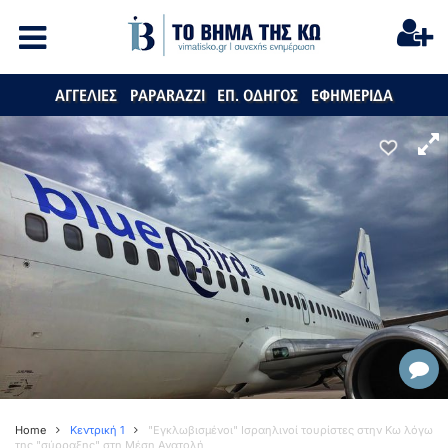
ΑΓΓΕΛΙΕΣ
PAPARAZZI
ΕΠ. ΟΔΗΓΟΣ
ΕΦΗΜΕΡΙΔΑ
Home
Κεντρική 1
"Εγκλωβισμένοι" Ισραηλινοί τουρίστες στην Κω λόγω
της "σύρραξης" στη Μέση Ανατολή