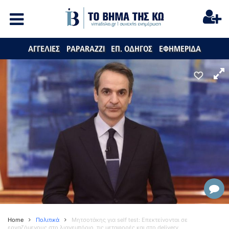
ΑΓΓΕΛΙΕΣ
PAPARAZZI
ΕΠ. ΟΔΗΓΟΣ
ΕΦΗΜΕΡΙΔΑ
Home
Πολιτικά
Μητσοτάκης για self test: Επεκτείνονται σε
εργαζόμενους στο λιανεμπόριο, τις μεταφορές και στο delivery