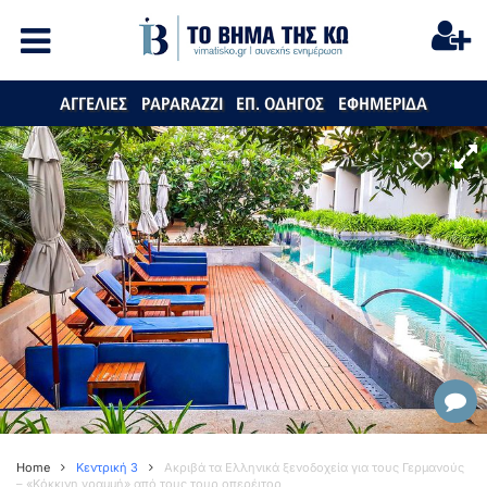
ΑΓΓΕΛΙΕΣ
PAPARAZZI
ΕΠ. ΟΔΗΓΟΣ
ΕΦΗΜΕΡΙΔΑ
Home
Κεντρική 3
Ακριβά τα Ελληνικά ξενοδοχεία για τους Γερμανούς
– «Κόκκινη γραμμή» από τους τουρ οπερέιτορ