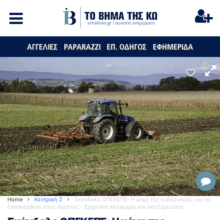
ΑΓΓΕΛΙΕΣ
PAPARAZZI
ΕΠ. ΟΔΗΓΟΣ
ΕΦΗΜΕΡΙΔΑ
Home
Κεντρική 2
Σκάνδαλο ΟΠΕΚΕΠΕ: Η μάχη της κυβέρνησης για να
ξανακερδίσει τους αγρότες - Έρχονται πληρωμές και αποζημιώσεις