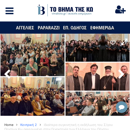
ΑΓΓΕΛΙΕΣ
PAPARAZZI
ΕΠ. ΟΔΗΓΟΣ
ΕΦΗΜΕΡΙΔΑ
Home
Κεντρική 2
Ιδιαίτερα συγκινητική η εκδήλωση του Σ/γου
Ποντίων Κω αφιερωμένη στην Γενοκτονία των Ελλήνων του Πόντου