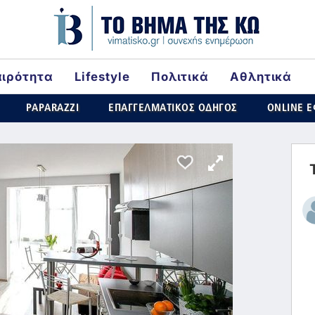
αιρότητα
Lifestyle
Πολιτικά
Αθλητικά
rld
PAPARAZZI
ΕΠΑΓΓΕΛΜΑΤΙΚΟΣ ΟΔΗΓΟΣ
ONLINE 