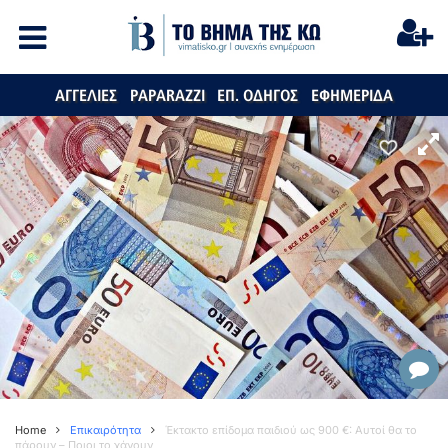
ΑΓΓΕΛΙΕΣ
PAPARAZZI
ΕΠ. ΟΔΗΓΟΣ
ΕΦΗΜΕΡΙΔΑ
Home
Επικαιρότητα
Έκτακτο επίδομα παιδιού ως 900 €: Αυτοί θα το
πάρουν – Ποιοι το χάνουν