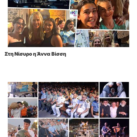
Στη Νίσυρο η Άννα Βίσση