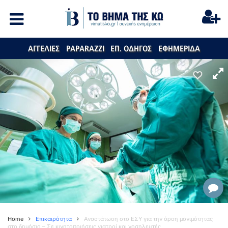
ΑΓΓΕΛΙΕΣ
PAPARAZZI
ΕΠ. ΟΔΗΓΟΣ
ΕΦΗΜΕΡΙΔΑ
Home
Επικαιρότητα
Αναστάτωση στο ΕΣΥ για την άρση μονιμότητας
στο δημόσιο – Σε κινητοποιήσεις γιατροί και νοσηλευτές