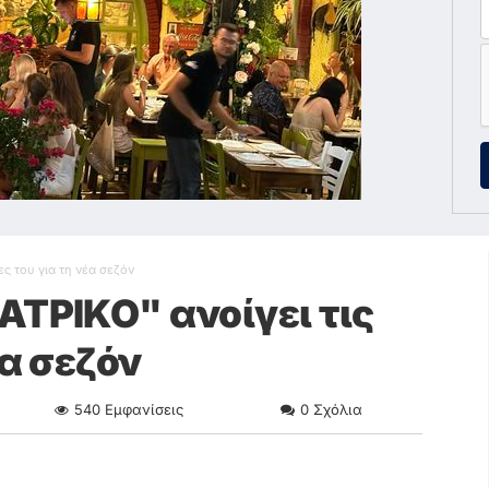
ς του για τη νέα σεζόν
ΑΤΡΙΚΟ" ανοίγει τις
έα σεζόν
540
Εμφανίσεις
0
Σχόλια