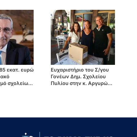
85 εκατ. ευρώ
Ευχαριστήριο του Σ/γου
ιακό
Γονέων Δημ. Σχολείου
σμό σχολείων
Πυλίου στην κ. Αργυρώ
Αιγαίου, από
Πασάκου
ς πόρους της
ς