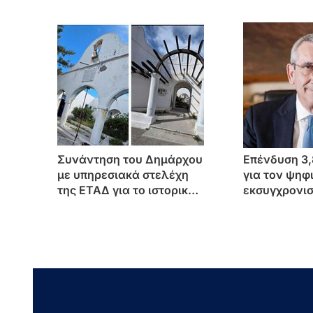
281.000 νησιώτες μέσω
του Μεταφορικού
Ισοδυνάμου»
Συνάντηση του Δημάρχου
Επένδυση 3,
με υπηρεσιακά στελέχη
για τον ψηφ
της ΕΤΑΔ για το ιστορικό
εκσυγχρονι
ακίνητο στην πλ.
του Νοτίου 
Καρδάμαινας
ευρωπαϊκού
Περιφέρεια