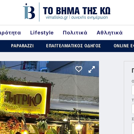
ιρότητα
Lifestyle
Πολιτικά
Αθλητικά
ld
PAPARAZZI
ΕΠΑΓΓΕΛΜΑΤΙΚΟΣ ΟΔΗΓΟΣ
ONLINE 
Τ
Σ