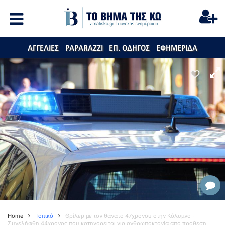
ΑΓΓΕΛΙΕΣ
PAPARAZZI
ΕΠ. ΟΔΗΓΟΣ
ΕΦΗΜΕΡΙΔΑ
Home
Τοπικά
Θρίλερ με τον θάνατο 47χρονου στην Κάλυμνο -
Συνελήφθη 44χρονος που κατηγορείται για ανθρωποκτονία από πρόθεση