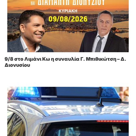
9/8 στο Λιμάνι Κω η συναυλία Γ. Μπιθικώτση – Δ.
Διονυσίου