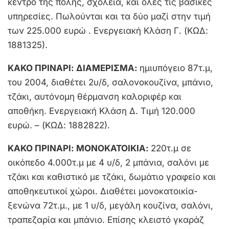
κέντρο της πόλης, σχολεία, και όλες τις βασικές
υπηρεσίες. Πωλούνται και τα δύο μαζί στην τιμή
των 225.000 ευρώ . Ενεργειακή Κλάση Γ. (ΚΩΔ:
1881325).
ΚΑΚΟ ΠΡΙΝΑΡΙ: ΔΙΑΜΕΡΙΣΜΑ:
ημιυπόγειο 87τ.μ,
του 2004, διαθέτει 2υ/δ, σαλονοκουζίνα, μπάνιο,
τζάκι, αυτόνομη θέρμανση καλοριφέρ και
αποθήκη. Ενεργειακή Κλάση Δ. Τιμή 120.000
ευρώ. – (ΚΩΔ: 1882822).
ΚΑΚΟ ΠΡΙΝΑΡΙ: ΜΟΝΟΚΑΤΟΙΚΙΑ:
220τ.μ σε
οικόπεδο 4.000τ.μ με 4 υ/δ, 2 μπάνια, σαλόνι με
τζάκι και καθιστικό με τζάκι, δωμάτιο γραφείο και
αποθηκευτικοί χώροι. Διαθέτει μονοκατοικία-
ξενώνα 72τ.μ., με 1 υ/δ, μεγάλη κουζίνα, σαλόνι,
τραπεζαρία και μπάνιο. Επίσης κλειστό γκαράζ