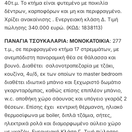
40τ.μ. Το κτήμα είναι φυτεμένο με ποικιλία
δέντρων, καρποφόρων και μη και περιφραγμένο.
Χρίζει ανακαίνισης . Ενεργειακή κλάση Δ. Τιμή
πώλησης 340.000 ευρώ. (ΚΩΔ: 1838113)
ΠΑΝΑΓΙΑ ΤΣΟΥΚΑΛΑΡΙΑ: ΜΟΝΟΚΑΤΟΙΚΙΑ
: 277
τ.μ., σε περιφραγμένο κτήμα 17 στρεμμάτων, με
ανεμπόδιστη πανοραμική θέα σε θάλασσα και
βουνό. Διαθέτει σαλονοτραπεζαρία με τζάκι,
κουζίνα, 4υ/δ, εκ των οποίων το master bedroom
διαθέτει ιδιωτικό μπάνιο και ξεχωριστό δωμάτιο
γκαρνταρόμπας, καθώς επίσης επιπλέον μπάνιο,
w.c. αποθήκη χώρο σάουνας και υπόγειο γκαράζ 2
θέσεων. Επίσης έχει κεντρική θέρμανση, ηλιακό
θερμοσίφωνα με boiler, διπλά τζάμια, σήτες,
ηλεκτρικά ρολά και διαμορφωμένο αύλειο χώρο
με γκαζόν. Ενεργειακή Κλάση Γ. Τιμή πώλησης