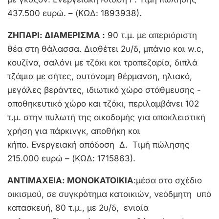
437.500 ευρώ. – (ΚΩΔ: 1893938).
ΖΗΠΑΡΙ: ΔΙΑΜΕΡΙΣΜΑ :
90 τ.μ. με απεριόριστη
θέα στη θάλασσα. Διαθέτει 2υ/δ, μπάνιο και w.c,
κουζίνα, σαλόνι με τζάκι και τραπεζαρία, διπλά
τζάμια με σήτες, αυτόνομη θέρμανση, ηλιακό,
μεγάλες βεράντες, ιδιωτικό χώρο στάθμευσης -
αποθηκευτικό χώρο και τζάκι, περιλαμβάνει 102
τ.μ. στην πυλωτή της οικοδομής για αποκλειστική
χρήση για πάρκινγκ, αποθήκη και
κήπο. Ενεργειακή απόδοση Δ. Τιμή πώλησης
215.000 ευρώ – (ΚΩΔ: 1715863).
ΑΝΤΙΜΑΧΕΙΑ: ΜΟΝΟΚΑΤΟΙΚΙΑ
:μέσα στο σχέδιο
οικισμού, σε συγκρότημα κατοικιών, νεόδμητη υπό
κατασκευή, 80 τ.μ., με 2υ/δ, ενιαία