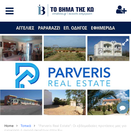
ΑΓΓΕΛΙΕΣ
PAPARAZZI
ΕΠ. ΟΔΗΓΟΣ
ΕΦΗΜΕΡΙΔΑ
Home
Τοπικά
"Parveris Real Estate": Οι εβδομαδιαίες προτάσεις μας για
ενοικίαση ή αγορά ακινήτων στην Κω