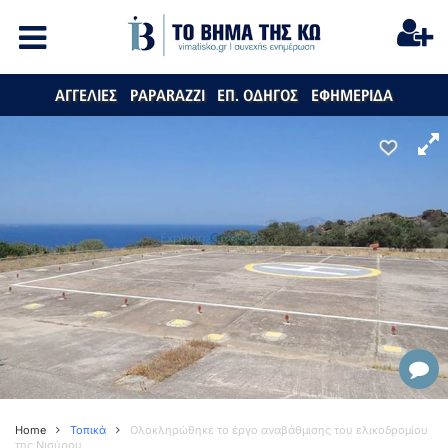
ΑΓΓΕΛΙΕΣ
PAPARAZZI
ΕΠ. ΟΔΗΓΟΣ
ΕΦΗΜΕΡΙΔΑ
Home
Τοπικά
Ολοκληρώθηκε το έργο αναβάθμισης του ελικοδρομίου
της Νισύρου