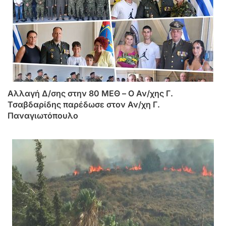
Αλλαγή Δ/σης στην 80 ΜΕΘ – Ο Αν/χης Γ.
Τσαβδαρίδης παρέδωσε στον Αν/χη Γ.
Παναγιωτόπουλο