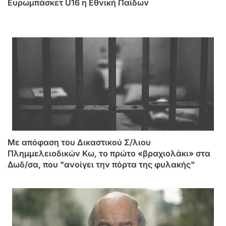
Ευρωμπάσκετ U16 η Εθνική Παίδων
Mε απόφαση του Δικαστικού Σ/λιου
Πλημμελειοδικών Κω, το πρώτο «βραχιολάκι» στα
Δωδ/σα, που "ανοίγει την πόρτα της φυλακής"