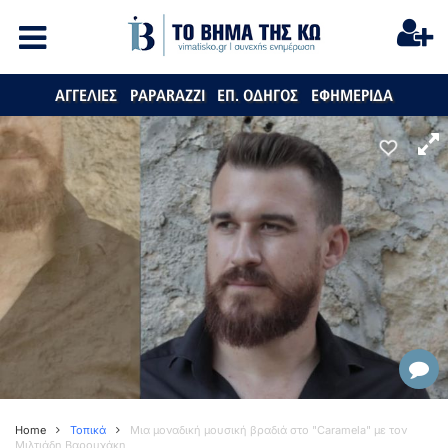
ΑΓΓΕΛΙΕΣ
PAPARAZZI
ΕΠ. ΟΔΗΓΟΣ
ΕΦΗΜΕΡΙΔΑ
Home
Τοπικά
Μια μοναδική μουσική βραδιά στο "Caramela" με τον
Μιλτιάδη Βαρουχάκη