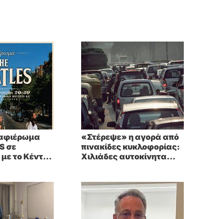
 αφιέρωμα
«Στέρεψε» η αγορά από
S σε
πινακίδες κυκλοφορίας:
με το Κέντρο
Χιλιάδες αυτοκίνητα
Σπουδών
παραμένουν
αταξινόμητα – Λύση
αναζητά το υπουργείο