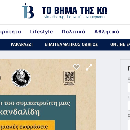
αιρότητα
Lifestyle
Πολιτικά
Αθλητικά
ld
PAPARAZZI
ΕΠΑΓΓΕΛΜΑΤΙΚΟΣ ΟΔΗΓΟΣ
ONLINE 
Τ
Σ