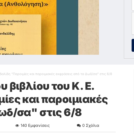
δαλίδη "Παροιμίες και παροιμιακές εκφράσεις από τα Δωδ/σα" στις 6/8
 βιβλίου του Κ. Ε.
ίες και παροιμιακές
ωδ/σα" στις 6/8
140
Εμφανίσεις
0
Σχόλια