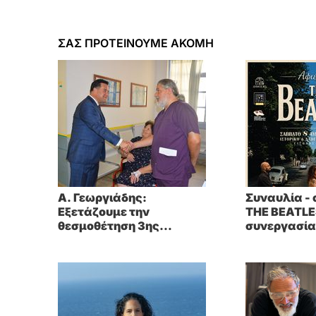
ΣΑΣ ΠΡΟΤΕΙΝΟΥΜΕ ΑΚΟΜΗ
A. Γεωργιάδης:
Συναυλία -
Eξετάζουμε την
THE BEATLE
θεσμοθέτηση 3ης
συνεργασία 
κατηγορίας κινήτρων
Μουσικών 
ειδικά για τα νοσοκομεία
Τσαμπίκου
στα νησιά