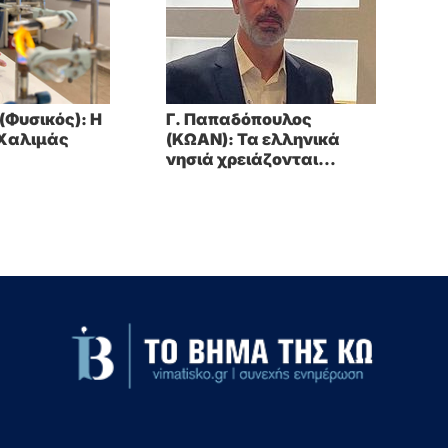
 (Φυσικός): Η
Γ. Παπαδόπουλος
 Χαλιμάς
(ΚΩΑΝ): Τα ελληνικά
νησιά χρειάζονται
στρατηγική εφαρμογής,
όχι μόνο ευρωπαϊκές
διακηρύξεις