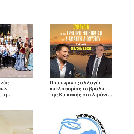
θνές
Προσωρινές αλλαγές
έων
κυκλοφορίας το βράδυ
στη
της Κυριακής στο λιμάνι
η η
Κω λόγω της συναυλίας
ή Δήμου Κω
Γρηγόρη Μπιθικώτση &
ιο Ελληνίδων
Διαμαντή Διονυσίου