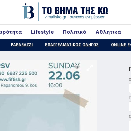
αιρότητα
Lifestyle
Πολιτικά
Αθλητικά
rld
PAPARAZZI
ΕΠΑΓΓΕΛΜΑΤΙΚΟΣ ΟΔΗΓΟΣ
ONLINE 
Τ
Σ