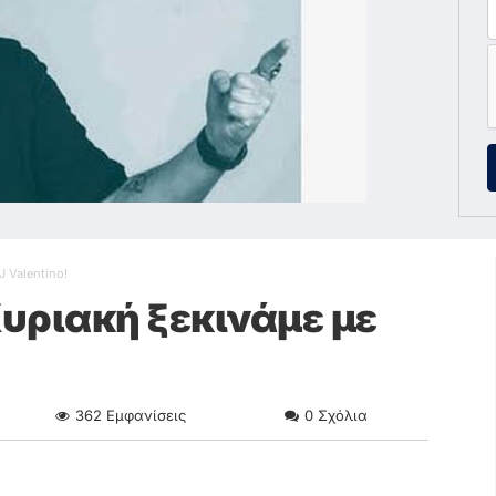
J Valentino!
 Κυριακή ξεκινάμε με
362
Εμφανίσεις
0
Σχόλια