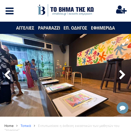
ΑΓΓΕΛΙΕΣ
PAPARAZZI
ΕΠ. ΟΔΗΓΟΣ
ΕΦΗΜΕΡΙΔΑ
Home
Τοπικά
Eντυπωσίασε η έκθεση εικαστικών των μαθητών του
"Imagine"