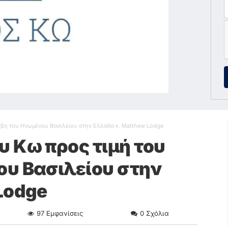
βη του Ηνωμένου Βασιλείου στην Ελλάδα κ. Matthew Lodge
 Κω προς τιμή του
ου Βασιλείου στην
Lodge
97
Εμφανίσεις
0
Σχόλια