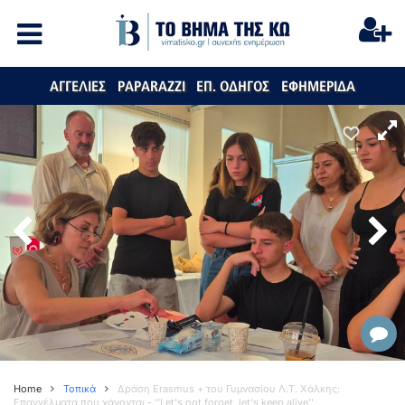
ΑΓΓΕΛΙΕΣ
PAPARAZZI
ΕΠ. ΟΔΗΓΟΣ
ΕΦΗΜΕΡΙΔΑ
Home
Τοπικά
Δράση Erasmus + του Γυμνασίου Λ.Τ. Χάλκης:
Επαγγέλματα που χάνονται - ‘’Let's not forget, let's keep alive’’