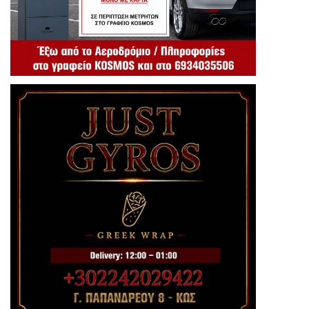
Ανώνυμος: Σήμερα (08:13)
Είναι πλέον αργά για όλους
-
60%
αυτόν ψηφίσατε
Ανώνυμος: Σήμερα (08:13)
Αδικία
-
Ο υπεύθυνος του λιμανιού να
τα βλέπει ..ποιος είναι ;;; Ο
κ.Χατζηβελουδος ; Γιατί δεν βοηθάει
αυτόν τον άνθρωπο μόνο όσους
ξέρουν βοηθάνε αυτοί τι να πω !!!!
Μεγαλη αδικία αυτό !