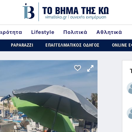
αιρότητα
Lifestyle
Πολιτικά
Αθλητικά
rld
PAPARAZZI
ΕΠΑΓΓΕΛΜΑΤΙΚΟΣ ΟΔΗΓΟΣ
ONLINE 