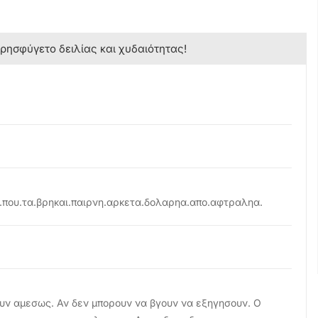
κρησφύγετο δειλίας και χυδαιότητας!
α.που.τα.βρηκαι.παιρνη.αρκετα.δολαρηα.απο.αφτραληα.
ουν αμεσως. Αν δεν μπορουν να βγουν να εξηγησουν. Ο