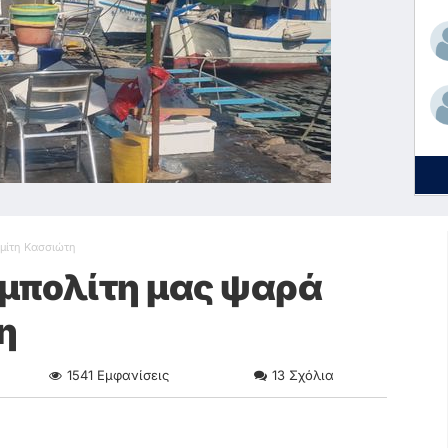
μίτη Κασσιώτη
υμπολίτη μας ψαρά
η
1541
Εμφανίσεις
13
Σχόλια