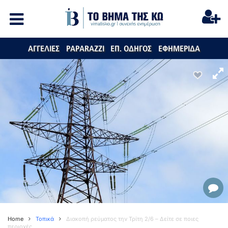
ΑΓΓΕΛΙΕΣ
PAPARAZZI
ΕΠ. ΟΔΗΓΟΣ
ΕΦΗΜΕΡΙΔΑ
Home
Τοπικά
Διακοπή ρεύματος την Τρίτη 2/6 – Δείτε σε ποιες
περιοχές