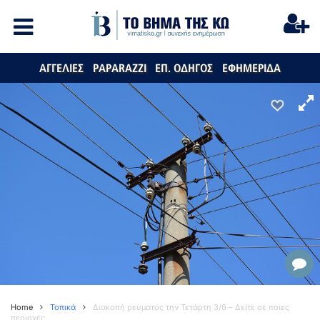
ΑΓΓΕΛΙΕΣ
PAPARAZZI
ΕΠ. ΟΔΗΓΟΣ
ΕΦΗΜΕΡΙΔΑ
Home
Τοπικά
Διακοπή ρεύματος την Τετάρτη 3/6 – Δείτε σε ποιες
περιοχές