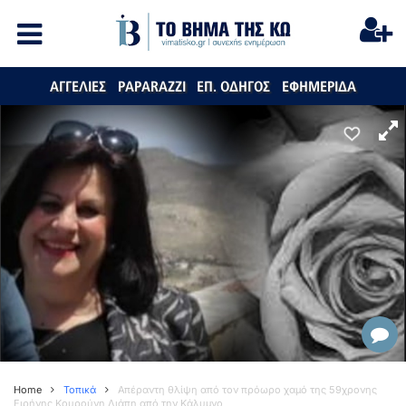
ΑΓΓΕΛΙΕΣ
PAPARAZZI
ΕΠ. ΟΔΗΓΟΣ
ΕΦΗΜΕΡΙΔΑ
Home
Τοπικά
Απέραντη θλίψη από τον πρόωρο χαμό της 59χρονης
Ειρήνης Κουρούνη Λιάπη από την Κάλυμνο