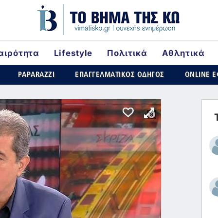
αιρότητα
Lifestyle
Πολιτικά
Αθλητικά
rld
PAPARAZZI
ΕΠΑΓΓΕΛΜΑΤΙΚΟΣ ΟΔΗΓΟΣ
ONLINE 