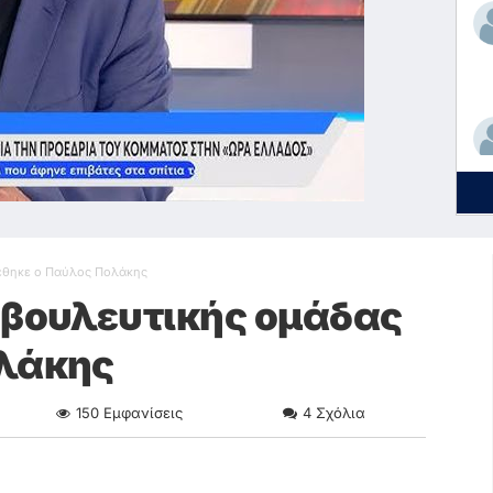
τέθηκε ο Παύλος Πολάκης
οβουλευτικής ομάδας
ολάκης
150
Εμφανίσεις
4
Σχόλια