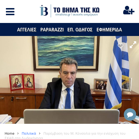
ΑΓΓΕΛΙΕΣ
PAPARAZZI
ΕΠ. ΟΔΗΓΟΣ
ΕΦΗΜΕΡΙΔΑ
Home
Πολιτικά
Παρέμβαση του Μ. Κόνσολα για την ενίσχυση του
ΕΚΑΒ στα Δωδεκάνησα