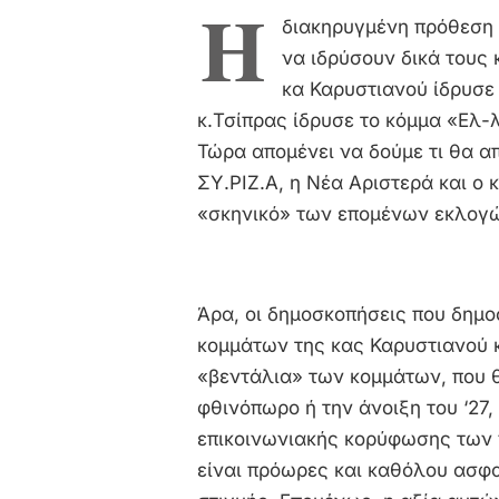
Η
διακηρυγμένη πρόθεση 
να ιδρύσουν δικά τους 
κα Καρυστιανού ίδρυσε 
κ.Τσίπρας ίδρυσε το κόμμα «Ελ-
Τώρα απομένει να δούμε τι θα α
ΣΥ.ΡΙΖ.Α, η Νέα Αριστερά και ο 
«σκηνικό» των επομένων εκλογ
Άρα, οι δημοσκοπήσεις που δημο
κομμάτων της κας Καρυστιανού κ
«βεντάλια» των κομμάτων, που θ
φθινόπωρο ή την άνοιξη του ‘27,
επικοινωνιακής κορύφωσης των 
είναι πρόωρες και καθόλου ασφα