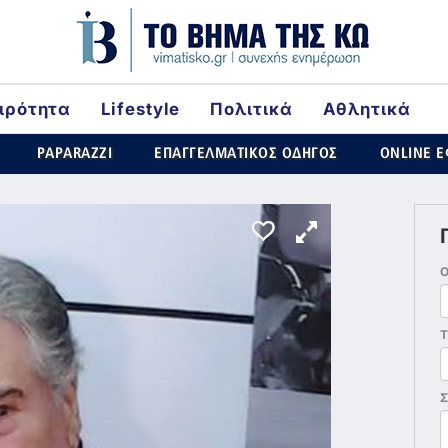
ιρότητα
Lifestyle
Πολιτικά
Αθλητικά
ld
PAPARAZZI
ΕΠΑΓΓΕΛΜΑΤΙΚΟΣ ΟΔΗΓΟΣ
ONLINE 
Τ
Σ