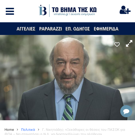
ΑΓΓΕΛΙΕΣ
PAPARAZZI
ΕΠ. ΟΔΗΓΟΣ
ΕΦΗΜΕΡΙΔΑ
Home
Πολιτικά
Γ. Νικητιάδης: «Ξεκάθαρες οι θέσεις του ΠΑΣΟΚ για
ΦΠΑ – Να σταματήσει η Ν.Δ. να διαστρεβλώνει την αλήθεια»