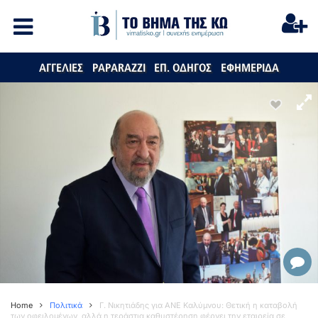
ΑΓΓΕΛΙΕΣ
PAPARAZZI
ΕΠ. ΟΔΗΓΟΣ
ΕΦΗΜΕΡΙΔΑ
Home
Πολιτικά
Γ. Νικητιάδης για ΑΝΕ Καλύμνου: Θετική η καταβολή
των οφειλομένων, αλλά η τεράστια καθυστέρηση φέρνει την εταιρεία σε