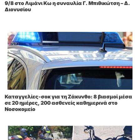
9/8 στο Λιμάνι Κω η συναυλία Γ. Μπιθικώτση – Δ.
Διονυσίου
Καταγγελίες-σοκ για τη Ζάκυνθο: 8 βιασμοί μέσα
σε 20 ημέρες, 200 ασθενείς καθημερινά στο
Νοσοκομείο