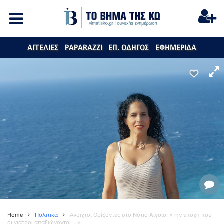
ΑΓΓΕΛΙΕΣ
PAPARAZZI
ΕΠ. ΟΔΗΓΟΣ
ΕΦΗΜΕΡΙΔΑ
Home
Πολιτικά
Ανοιχτοί Ορίζοντες στο Νότιο Αιγαίο: «Την εποχή που
οι γιατροί απαξιώνονται …»