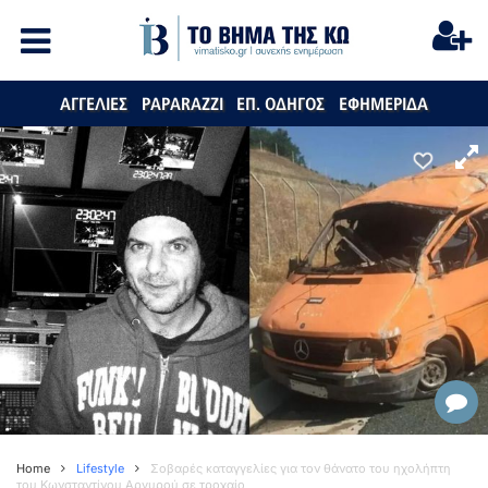
ΑΓΓΕΛΙΕΣ
PAPARAZZI
ΕΠ. ΟΔΗΓΟΣ
ΕΦΗΜΕΡΙΔΑ
Home
Lifestyle
Σοβαρές καταγγελίες για τον θάνατο του ηχολήπτη
του Κωνσταντίνου Αργυρού σε τροχαίο