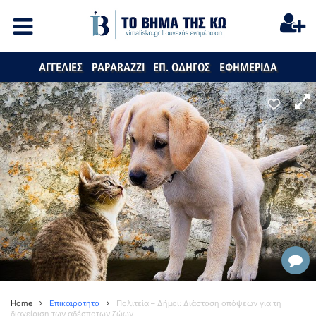
ΑΓΓΕΛΙΕΣ
PAPARAZZI
ΕΠ. ΟΔΗΓΟΣ
ΕΦΗΜΕΡΙΔΑ
Home
Επικαιρότητα
Πολιτεία – Δήμοι: Διάσταση απόψεων για τη
διαχείριση των αδέσποτων ζώων