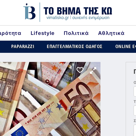
ιρότητα
Lifestyle
Πολιτικά
Αθλητικά
ld
PAPARAZZI
ΕΠΑΓΓΕΛΜΑΤΙΚΟΣ ΟΔΗΓΟΣ
ONLINE 
Τ
Σ