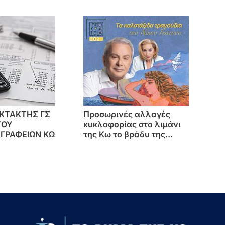
δων
πρώτο «βραχιολάκι» στα
Δωδ/σα, που "ανοίγει την
πόρτα της φυλακής"
ΚΤΑΚΤΗΣ ΓΣ
Προσωρινές αλλαγές
ΓΟΥ
κυκλοφορίας στο λιμάνι
 ΓΡΑΦΕΙΩΝ ΚΩ
της Κω το βράδυ της
Παρασκευής λόγω
συναυλίας