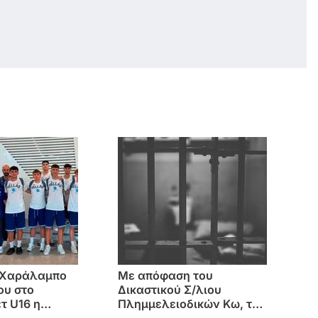
 Χαράλαμπο
Mε απόφαση του
ου στο
Δικαστικού Σ/λιου
τ U16 η
Πλημμελειοδικών Κω, το