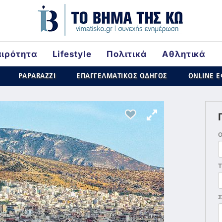
αιρότητα
Lifestyle
Πολιτικά
Αθλητικά
rld
PAPARAZZI
ΕΠΑΓΓΕΛΜΑΤΙΚΟΣ ΟΔΗΓΟΣ
ONLINE 
Τ
Σ