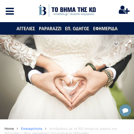
ΑΓΓΕΛΙΕΣ
PAPARAZZI
ΕΠ. ΟΔΗΓΟΣ
ΕΦΗΜΕΡΙΔΑ
Home
Επικαιρότητα
Αντιδράσεις με τα 100 άτομα σε γάμους και
δεξιώσεις – Νέες αποφάσεις την ερχόμενη εβδομάδα