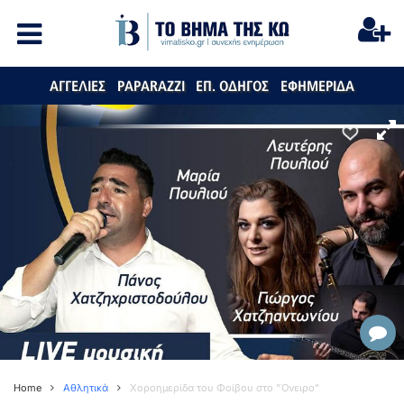
ΑΓΓΕΛΙΕΣ
PAPARAZZI
ΕΠ. ΟΔΗΓΟΣ
ΕΦΗΜΕΡΙΔΑ
Home
Αθλητικά
Χοροημερίδα του Φοίβου στο "Όνειρο"