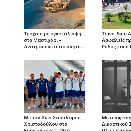
Τροχαίο με εγκατάλειψη
Travel Safe 
στο Μαστιχάρι –
Ασφαλείς πρ
Ανατράπηκε αυτοκίνητο
Ρόδος και η
(επέβαιναν γυναίκα με το
διεθνή τουρ
5χρονο παιδί της)
Με τον Κώο Χαράλαμπο
Mε απόφαση
Χριστοδούλου στο
Δικαστικού 
Ευρωμπάσκετ U16 η
Πλημμελειοδ