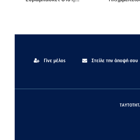
Εθνική Παίδων
πρώτο «βραχ
Δωδ/σα, που "ανοίγει τη
πόρτα της 
Γίνε μέλος
Στείλε την άποψή σου
ΤΑΥΤΟΤΗΤ