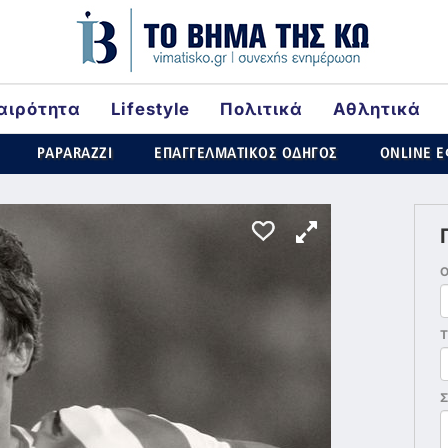
αιρότητα
Lifestyle
Πολιτικά
Αθλητικά
rld
PAPARAZZI
ΕΠΑΓΓΕΛΜΑΤΙΚΟΣ ΟΔΗΓΟΣ
ONLINE 
Τ
Σ