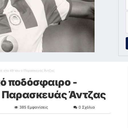
ε στα 49 του ο Παρασκευάς Άντζας
ό ποδόσφαιρο -
ο Παρασκευάς Άντζας
385
Εμφανίσεις
0
Σχόλια