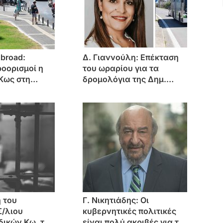
Abroad:
Δ. Γιαννούλη: Επέκταση
οορισμοί η
του ωραρίου για τα
 Κως στη
δρομολόγια της Δημ.
ιστική αγορά
Συγκοινωνίας και μηνιαία
κάρτα διαδρομών
 του
Γ. Νικητιάδης: Οι
Σ/λιου
κυβερνητικές πολιτικές
ικών Κω, το
είναι πολύ ακριβές για το