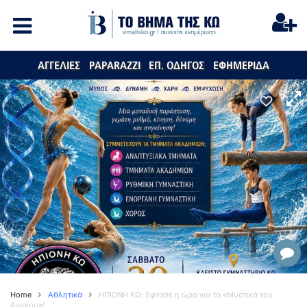
ΑΓΓΕΛΙΕΣ
PAPARAZZI
ΕΠ. ΟΔΗΓΟΣ
ΕΦΗΜΕΡΙΔΑ
Home
Αθλητικά
ΗΠΙΟΝΗ ΚΩ: Έφτασε η ώρα για τα «Μυστικά του
Αιγαίου»!