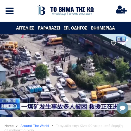
ΑΓΓΕΛΙΕΣ
PAPARAZZI
ΕΠ. ΟΔΗΓΟΣ
ΕΦΗΜΕΡΙΔΑ
Home
Around The World
Τραγωδία στην Κίνα: 90 νεκροί από έκρηξη
σε ανθρακωρυχείο