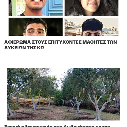
AΦΙΕΡΩΜΑ ΣΤΟΥΣ ΕΠΙΤΥΧΟΝΤΕΣ ΜΑΘΗΤΕΣ ΤΩΝ
ΛΥΚΕΙΩΝ ΤΗΣ ΚΩ
Ξεκινά η δακοκτονία στα Δωδεκάνησα με τον