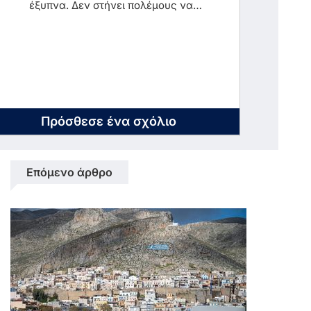
έξυπνα. Δεν στήνει πολέμους να
σκοτώνει αθώους .δεν λέει
ασυναρτησίες κάθε μέρα και άλλες
διαφορετικές δεν προκαλεί παγκόσμια
κρίση .
Πρόσθεσε ένα σχόλιο
Επόμενο άρθρο