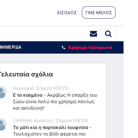
ΕΙΣΟΔΟΣ
ΓΙΝΕ ΜΕΛΟΣ
ΕΦΗΜΕΡΙΔΑ
Χρήσιμα τηλέφωνα
Τελευταία σχόλια
Ανώνυμος: Σήμερα (09:25)
Ε το καημένο
-
Ακριβώς Η ύπαρξη του
ζώου είναι πολύ πιο χρήσιμη πάντως
και ακίνδυνη!!
Ξανθίππη Αγρελλη : Σήμερα (09:25)
Το μάτι και η πορτοκαλί τουφιτσα
-
Τουλάχιστον το βόδι φέρεται πιο