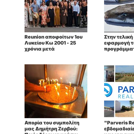
Reunion αποφοίτων 1ου
Στην τελική
Λυκείου Κω 2001 - 25
εφαρμογή τ
χρόνια μετά
προγράμματ
αντιμετώπι
λαγοκέφαλ
Απορία του συμπολίτη
"Parveris Re
μας Δημήτρη Ζερβού:
εβδομαδιαί