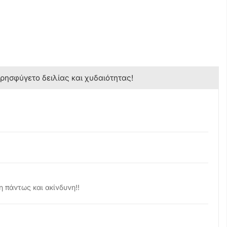
κρησφύγετο δειλίας και χυδαιότητας!
η πάντως και ακίνδυνη!!