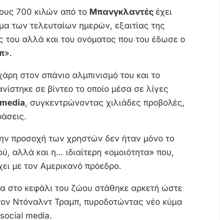
ους 700 κιλών από το
Μπανγκλαντές
έχει
θέμα των τελευταίων ημερών, εξαιτίας της
 του αλλά και του ονόματος που του έδωσε ο
π
».
χάρη στον σπάνιο αλμπινισμό του και το
νίστηκε σε βίντεο το οποίο μέσα σε λίγες
 media
, συγκεντρώνοντας χιλιάδες προβολές,
ράσεις.
την προσοχή των χρηστών δεν ήταν μόνο το
ύ, αλλά και η… ιδιαίτερη «ομοιότητα» που,
χει με τον Αμερικανό πρόεδρο.
φα στο κεφάλι του ζώου στάθηκε αρκετή ώστε
 τον Ντόναλντ Τραμπ, πυροδοτώντας νέο κύμα
social media.