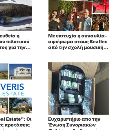
 ευθεία η
Με επιτυχία η συναυλία-
ου πιλοτικού
αφιέρωμα στους Beatles
ος για την
από την σχολή μουσικής
ση του
Τσαμπίκου Καματερού
ου
al Estate": Οι
Ευχαριστήριο απο την
ες προτάσεις
Ένωση Συνοριακών