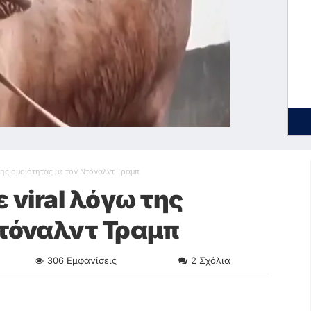
της ομοιότητας με τον Ντόναλντ Τραμπ
 viral λόγω της
Ντόναλντ Τραμπ
306
Εμφανίσεις
2
Σχόλια