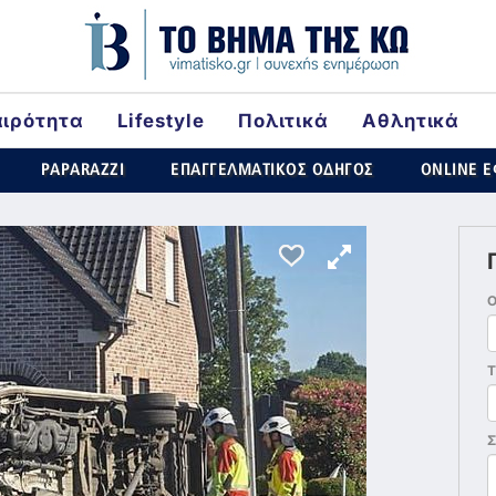
αιρότητα
Lifestyle
Πολιτικά
Αθλητικά
rld
PAPARAZZI
ΕΠΑΓΓΕΛΜΑΤΙΚΟΣ ΟΔΗΓΟΣ
ONLINE 
Τ
Σ