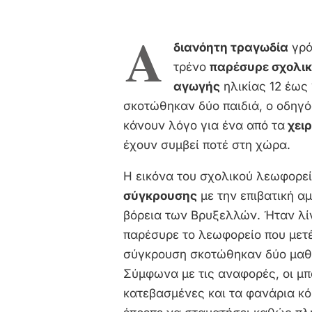
Α
διανόητη τραγωδία
γρά
τρένο
παρέσυρε σχολι
αγωγής
ηλικίας 12 έως
σκοτώθηκαν δύο παιδιά, ο οδηγός
κάνουν λόγο για ένα από τα
χει
έχουν συμβεί ποτέ στη χώρα.
Η εικόνα του σχολικού λεωφορε
σύγκρουσης
με την επιβατική α
βόρεια των Βρυξελλών. Ήταν λίγ
παρέσυρε το λεωφορείο που μετέ
σύγκρουση σκοτώθηκαν δύο μαθη
Σύμφωνα με τις αναφορές, οι μπ
κατεβασμένες και τα φανάρια κό