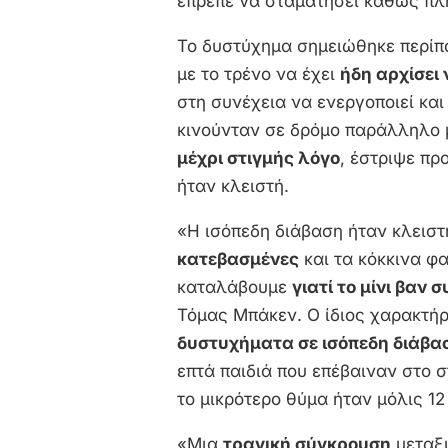
έπρεπε να σταματήσει καθώς πλ
Το δυστύχημα σημειώθηκε περίπο
με το τρένο να έχει
ήδη αρχίσει
στη συνέχεια να ενεργοποιεί κα
κινούνταν σε δρόμο παράλληλο μ
μέχρι στιγμής λόγο
, έστριψε πρ
ήταν κλειστή.
«Η ισόπεδη διάβαση ήταν κλειστή
κατεβασμένες
και τα κόκκινα φ
καταλάβουμε
γιατί το μίνι βαν σ
Τόμας Μπάκεν. Ο ίδιος χαρακτή
δυστυχήματα σε ισόπεδη διάβασ
επτά παιδιά που επέβαιναν στο 
το μικρότερο θύμα ήταν μόλις 12
«Μια
τραγική σύγκρουση
μεταξύ