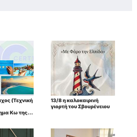
χος (Τεχνική
13/8 η καλοκαιρινή
γιορτή του Σβουρένειου
ημα Κω της
α νησιά, η
εν επιδέχεται
 σεζόν δεν