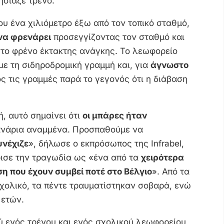
ησίαζε τρένο.
υ ένα χιλιόμετρο έξω από τον τοπικό σταθμό,
 να φρενάρει
προσεγγίζοντας τον σταθμό και
ι το φρένο έκτακτης ανάγκης. Το λεωφορείο
ε τη σιδηροδρομική γραμμή και, για
άγνωστο
ος τις γραμμές παρά το γεγονός ότι η διάβαση
, αυτό σημαίνει ότι
οι μπάρες ήταν
ανάρια αναμμένα. Προσπαθούμε να
υνέχιζε
», δήλωσε ο εκπρόσωπος της Infrabel,
ρισε την τραγωδία ως «ένα από τα
χειρότερα
η που έχουν συμβεί ποτέ στο Βέλγιο
». Από τα
σχολικό, τα πέντε τραυματίστηκαν σοβαρά, ενώ
 ετών.
 ενός τρένου και ενός σχολικού λεωφορείου