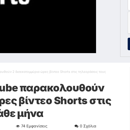
υθούν 2 δισεκατομμύρια ώρες βίντεο Shorts στις τηλεοράσεις τους
uTube παρακολουθούν
ες βίντεο Shorts στις
άθε μήνα
74
Εμφανίσεις
0
Σχόλια