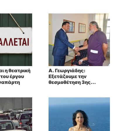
ι η θεατρική
A. Γεωργιάδης:
του έργου
Eξετάζουμε την
οναπάρτη
θεσμοθέτηση 3ης
κατηγορίας κινήτρων
ειδικά για τα νοσοκομεία
στα νησιά