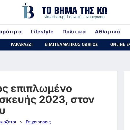
αιρότητα
Lifestyle
Πολιτικά
Αθλητικά
rld
PAPARAZZI
ΕΠΑΓΓΕΛΜΑΤΙΚΟΣ ΟΔΗΓΟΣ
ONLINE 
ως επιπλωμένο
σκευής 2023, στον
oυ
ικιαζεται
>
Επιχειρησεις