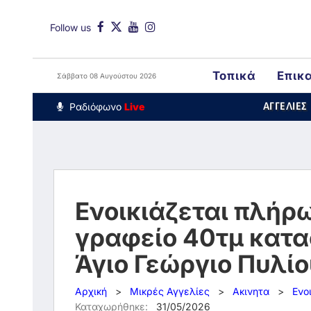
Follow us
Τοπικά
Επικ
Σάββατο 08 Αυγούστου 2026
Around The Wo
Ραδιόφωνο
Live
ΑΓΓΕΛΙΕΣ
Ενοικιάζεται πλήρ
γραφείο 40τμ κατα
Άγιο Γεώργιο Πυλί
Αρχική
>
Μικρές Αγγελίες
>
Ακινητα
>
Ενο
Καταχωρήθηκε:
31/05/2026