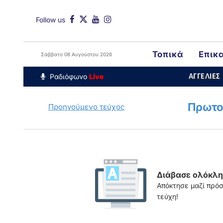
Follow us
Τοπικά
Επικ
Σάββατο 08 Αυγούστου 2026
Around The Wo
Ραδιόφωνο
Live
ΑΓΓΕΛΙΕΣ
Πρωτο
Προηγούμενο τεύχος
Διάβασε ολόκληρ
Απόκτησε μαζί πρό
τεύχη!